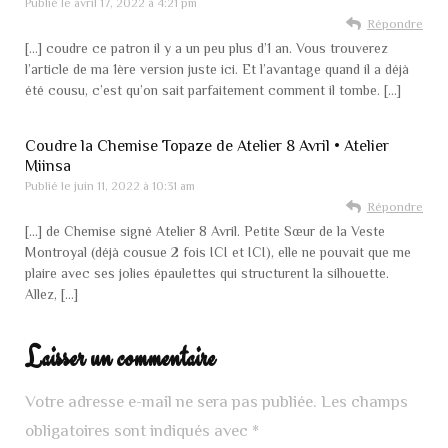
Publié le
avril 17, 2022 à 4:21 pm
Répondre
[…] coudre ce patron il y a un peu plus d’1 an. Vous trouverez
l’article de ma 1ère version juste ici. Et l’avantage quand il a déjà
été cousu, c’est qu’on sait parfaitement comment il tombe. […]
Coudre la Chemise Topaze de Atelier 8 Avril • Atelier
Miinsa
Publié le
juin 11, 2022 à 10:31 am
Répondre
[…] de Chemise signé Atelier 8 Avril. Petite Sœur de la Veste
Montroyal (déjà cousue 2 fois ICI et ICI), elle ne pouvait que me
plaire avec ses jolies épaulettes qui structurent la silhouette.
Allez, […]
Laisser un commentaire
Votre adresse e-mail ne sera pas publiée.
Les champs
obligatoires sont indiqués avec
*