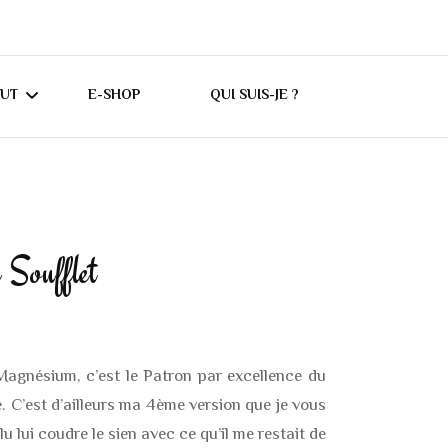
CUT
E-SHOP
QUI SUIS-JE ?
UTORIELS CRICUT
ONSEILS CRICUT
Soufflet
ES
 Magnésium, c’est le Patron par excellence du
 C’est d’ailleurs ma 4ème version que je vous
ulu lui coudre le sien avec ce qu’il me restait de