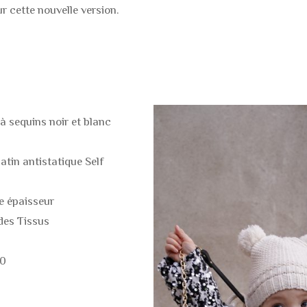
ROBES
MANTEAUX / VESTE
sur cette nouvelle version.
JUPES
BLOUSE / CHEMISE
PANTALONS / SHOR
BARBOTEUSE
MANTEAUX / VESTE
PANTALON / SHORT
à sequins noir et blanc
COMBINAISONS
ROBES / JUPES
tin antistatique Self
DESSOUS & MAILLO
BODIES / MAILLOTS
BAIN
BAIN
 épaisseur
 des Tissus
ACCESSOIRES
20