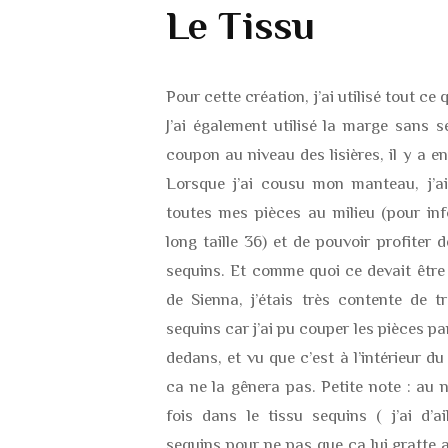
Le Tissu
Pour cette création, j’ai utilisé tout ce 
J’ai également utilisé la marge sans s
coupon au niveau des lisières, il y a e
Lorsque j’ai cousu mon manteau, j’a
toutes mes pièces au milieu (pour in
long taille 36) et de pouvoir profiter
sequins. Et comme quoi ce devait être
de Sienna, j’étais très contente de 
sequins car j’ai pu couper les pièces p
dedans, et vu que c’est à l’intérieur d
ca ne la gênera pas. Petite note : au n
fois dans le tissu sequins ( j’ai d’a
sequins pour ne pas que ça lui gratte 