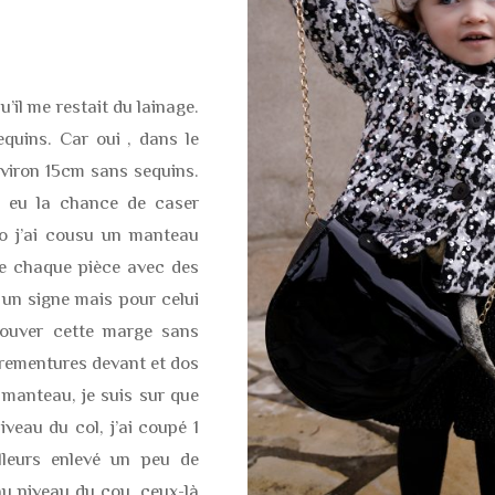
qu’il me restait du lainage.
equins. Car oui , dans le
nviron 15cm sans sequins.
i eu la chance de caser
fo j’ai cousu un manteau
 de chaque pièce avec des
 un signe mais pour celui
trouver cette marge sans
arementures devant et dos
u manteau, je suis sur que
iveau du col, j’ai coupé 1
illeurs enlevé un peu de
au niveau du cou, ceux-là