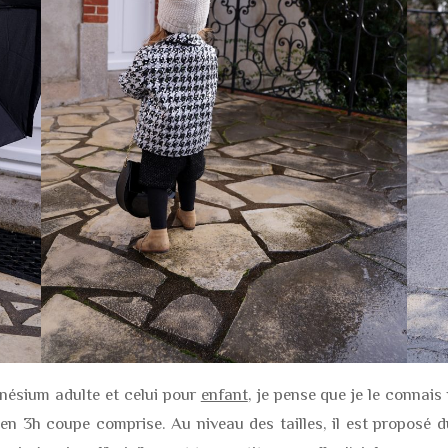
nésium adulte et celui pour
enfant
, je pense que je le connais
en 3h coupe comprise. Au niveau des tailles, il est proposé du 