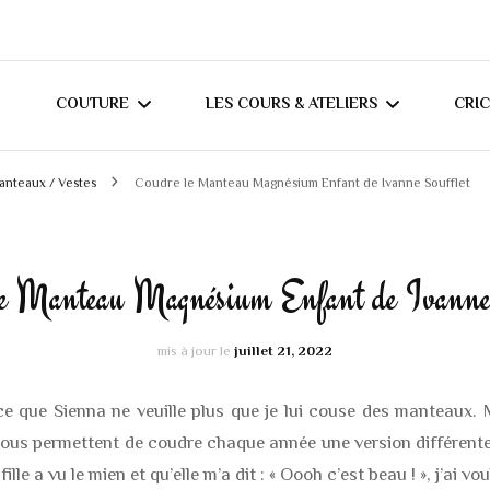
COUTURE
LES COURS & ATELIERS
CRI
anteaux / Vestes
Coudre le Manteau Magnésium Enfant de Ivanne Soufflet
MES TUTORIELS
COURS DE COUTURE À
T
DOMICILE (RÉGION
MES CONSEILS
C
NANTAISE)
le Manteau Magnésium Enfant de Ivanne 
JOURNAL COUTURE
COURS DE COUTURE
mis à jour le
juillet 21, 2022
MERCERINE ORVAULT
CRÉATIONS ADULTES
BLOUSES / CHEMIS
ce que Sienna ne veuille plus que je lui couse des manteaux.
CRÉATIONS BÉBÉS /
ous permettent de coudre chaque année une version différente.
HAUTS DIVERS
SWEATS / GILETS
ENFANTS
lle a vu le mien et qu’elle m’a dit : « Oooh c’est beau ! », j’ai vo